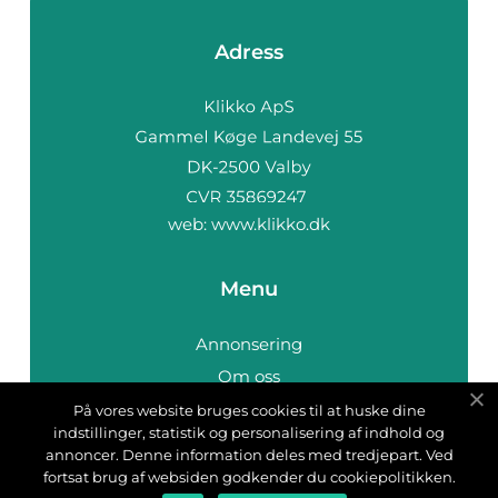
Adress
web:
www.klikko.dk
Menu
Annonsering
Om oss
Cookies
På vores website bruges cookies til at huske dine
indstillinger, statistik og personalisering af indhold og
Kontakta oss
annoncer. Denne information deles med tredjepart. Ved
Sitemap
fortsat brug af websiden godkender du cookiepolitikken.