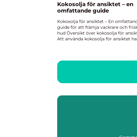
Kokosolja för ansiktet – en
omfattande guide
Kokosolja för ansiktet – En omfattan
guide för att främja vackrare och fris
hud Översikt över kokosolja för ansik
Att använda kokosolja för ansiktet ha
blivit allt mer populärt inom
hudvårdsvärlden. Detta naturliga oc
näringsrika ämn...