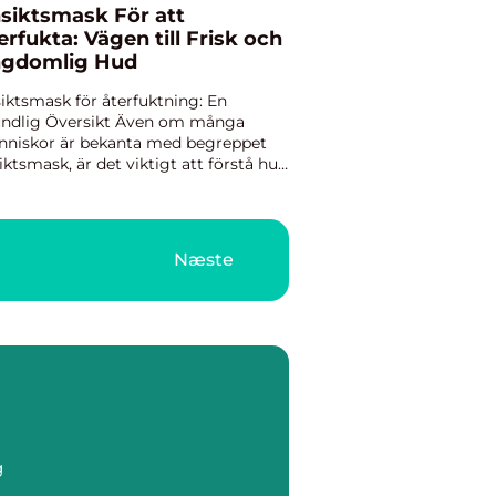
siktsmask För att
erfukta: Vägen till Frisk och
gdomlig Hud
iktsmask för återfuktning: En
ndlig Översikt Även om många
niskor är bekanta med begreppet
iktsmask, är det viktigt att förstå hur
sa produkter kan bidra till en
sosam och ungdomlig hud.
iktsmasker för återfuktning är
kilt vä...
Næste
g