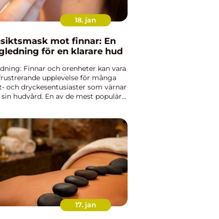
18. jan
siktsmask mot finnar: En
gledning för en klarare hud
edning: Finnar och orenheter kan vara
frustrerande upplevelse för många
- och dryckesentusiaster som värnar
sin hudvård. En av de mest populära
ningarna för att bekämpa finnar är
iktsmasker. Dessa masker har blivit
tmer populära ...
17. jan