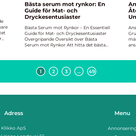
Bästa serum mot rynkor: En
An
Guide för Mat- och
Åt
Dryckesentusiaster
Un
de
kare
Bästa Serum mot Rynkor – En Essentiell
Ans
tet
Guide för Mat- och Dryckesentusiaster
Gru
r
Övergripande Översikt över Bästa
män
Serum mot Rynkor Att hitta det bästa
ans
h
serumet mot rynkor kan vara en
des
utmaning för många människor. Rynkor
häl
är något som vi alla möter i ...
Ans
särs
1
2
3
…
49
Adress
Menu
Annonserin