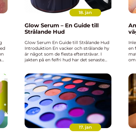
18. jan
Glow Serum – En Guide till
An
Strålande Hud
vä
g
Glow Serum En Guide till Strålande Hud
Inl
med
Introduktion En vacker och strålande hy
en 
en
är något som de flesta eftersträvar. I
mat
samt
jakten på en felfri hud har det senaste
om 
av
tillskottet i skönhetsvärlden blivit allt
lös
h
mer populärt – glow serum. I denna
ans
artikel k...
all
17. jan