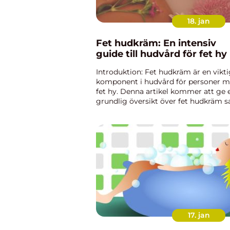
18. jan
Fet hudkräm: En intensiv
guide till hudvård för fet hy
Introduktion: Fet hudkräm är en vikti
komponent i hudvård för personer 
fet hy. Denna artikel kommer att ge 
grundlig översikt över fet hudkräm 
erbjuda en omfattande presentation 
hur den fungerar, dess olika typer oc
popularitet. Dessu...
17. jan