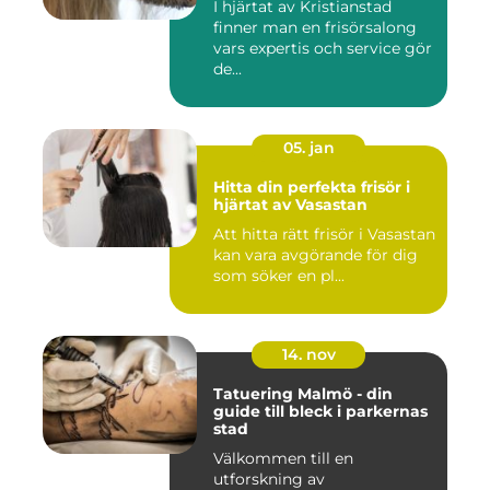
I hjärtat av Kristianstad
finner man en frisörsalong
vars expertis och service gör
de...
05. jan
Hitta din perfekta frisör i
hjärtat av Vasastan
Att hitta rätt frisör i Vasastan
kan vara avgörande för dig
som söker en pl...
14. nov
Tatuering Malmö - din
guide till bleck i parkernas
stad
Välkommen till en
utforskning av