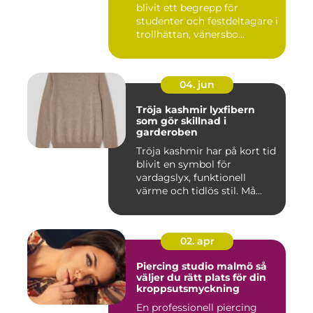
blivit ett begrepp för
studenter och festdeltagare i
trollhättan, vänersbo...
04. jun
Tröja kashmir lyxfibern
som gör skillnad i
garderoben
Tröja kashmir har på kort tid
blivit en symbol för
vardagslyx, funktionell
värme och tidlös stil. Må...
02. apr
Piercing studio malmö så
väljer du rätt plats för din
kroppsutsmyckning
En professionell piercing