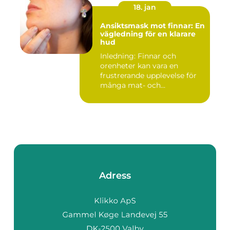
18. jan
Ansiktsmask mot finnar: En
vägledning för en klarare
hud
Inledning: Finnar och
orenheter kan vara en
frustrerande upplevelse för
många mat- och
dryckesentusi...
Adress