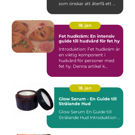
som önskar att återfå ett ...
18. jan
Fet hudkräm: En intensiv
guide till hudvård för fet hy
Introduktion: Fet hudkräm är
en viktig komponent i
hudvård för personer med
fet hy. Denna artikel k...
18. jan
Glow Serum - En Guide till
Strålande Hud
Glow Serum En Guide till
Strålande Hud Introduktion ...