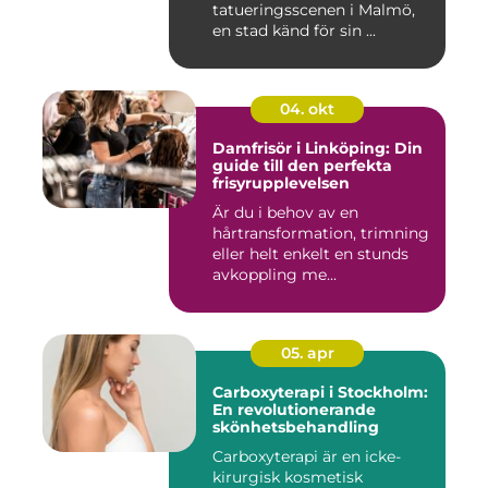
tatueringsscenen i Malmö,
en stad känd för sin ...
04. okt
Damfrisör i Linköping: Din
guide till den perfekta
frisyrupplevelsen
Är du i behov av en
hårtransformation, trimning
eller helt enkelt en stunds
avkoppling me...
05. apr
Carboxyterapi i Stockholm:
En revolutionerande
skönhetsbehandling
Carboxyterapi är en icke-
kirurgisk kosmetisk