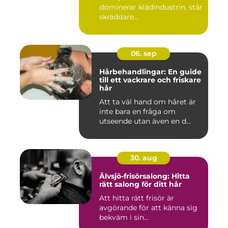
dominerar klädindustrin, står
skräddare...
06. sep
Hårbehandlingar: En guide
till ett vackrare och friskare
hår
Att ta väl hand om håret är
inte bara en fråga om
utseende utan även en d...
30. aug
Älvsjö-frisörsalong: Hitta
rätt salong för ditt hår
Att hitta rätt frisör är
avgörande för att känna sig
bekväm i sin...