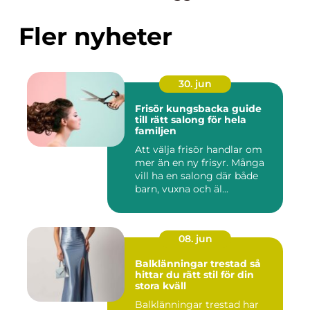
Fler nyheter
30. jun
Frisör kungsbacka guide
till rätt salong för hela
familjen
Att välja frisör handlar om
mer än en ny frisyr. Många
vill ha en salong där både
barn, vuxna och äl...
08. jun
Balklänningar trestad så
hittar du rätt stil för din
stora kväll
Balklänningar trestad har