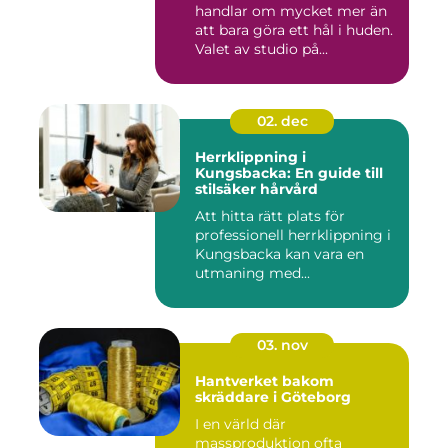
handlar om mycket mer än
att bara göra ett hål i huden.
Valet av studio på...
02. dec
Herrklippning i
Kungsbacka: En guide till
stilsäker hårvård
Att hitta rätt plats för
professionell herrklippning i
Kungsbacka kan vara en
utmaning med...
03. nov
Hantverket bakom
skräddare i Göteborg
I en värld där
massproduktion ofta