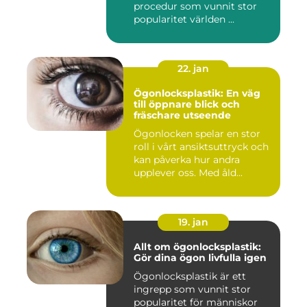
procedur som vunnit stor
popularitet världen ...
22. jan
Ögonlocksplastik: En väg
till öppnare blick och
fräschare utseende
Ögonlocken spelar en stor
roll i vårt ansiktsuttryck och
kan påverka hur andra
upplever oss. Med åld...
19. jan
Allt om ögonlocksplastik:
Gör dina ögon livfulla igen
Ögonlocksplastik är ett
ingrepp som vunnit stor
popularitet för människor