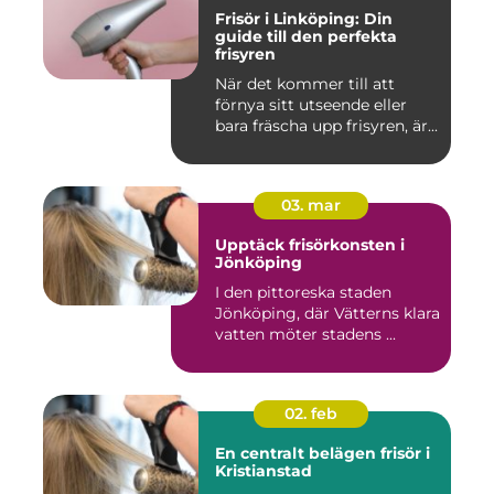
Frisör i Linköping: Din
guide till den perfekta
frisyren
När det kommer till att
förnya sitt utseende eller
bara fräscha upp frisyren, är...
03. mar
Upptäck frisörkonsten i
Jönköping
I den pittoreska staden
Jönköping, där Vätterns klara
vatten möter stadens ...
02. feb
En centralt belägen frisör i
Kristianstad