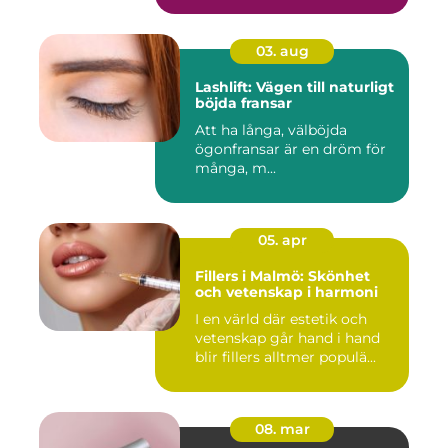
03. aug
Lashlift: Vägen till naturligt
böjda fransar
Att ha långa, välböjda
ögonfransar är en dröm för
många, m...
05. apr
Fillers i Malmö: Skönhet
och vetenskap i harmoni
I en värld där estetik och
vetenskap går hand i hand
blir fillers alltmer populä...
08. mar