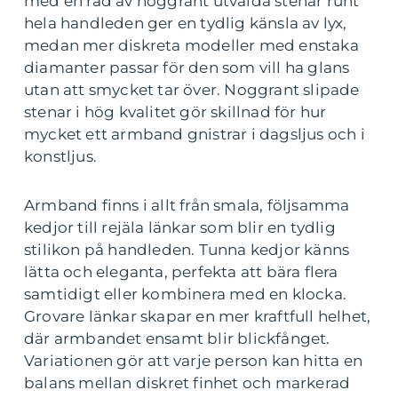
med en rad av noggrant utvalda stenar runt
hela handleden ger en tydlig känsla av lyx,
medan mer diskreta modeller med enstaka
diamanter passar för den som vill ha glans
utan att smycket tar över. Noggrant slipade
stenar i hög kvalitet gör skillnad för hur
mycket ett armband gnistrar i dagsljus och i
konstljus.
Armband finns i allt från smala, följsamma
kedjor till rejäla länkar som blir en tydlig
stilikon på handleden. Tunna kedjor känns
lätta och eleganta, perfekta att bära flera
samtidigt eller kombinera med en klocka.
Grovare länkar skapar en mer kraftfull helhet,
där armbandet ensamt blir blickfånget.
Variationen gör att varje person kan hitta en
balans mellan diskret finhet och markerad