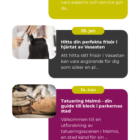
vars expertis och service gör
de...
05. jan
Hitta din perfekta frisör i
hjärtat av Vasastan
Att hitta rätt frisör i Vasastan
kan vara avgörande för dig
som söker en pl...
14. nov
Tatuering Malmö - din
guide till bleck i parkernas
stad
Välkommen till en
utforskning av
tatueringsscenen i Malmö,
en stad känd för sin ...