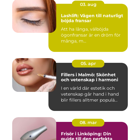
03. aug
Lashlift: Vägen till naturligt
böjda fransar
Att ha långa, välböjda
ögonfransar är en dröm för
många, m...
05. apr
Fillers i Malmö: Skönhet
och vetenskap i harmoni
I en värld där estetik och
vetenskap går hand i hand
blir fillers alltmer populä...
08. mar
Frisör i Linköping: Din
guide till den perfekta