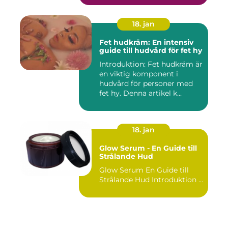
18. jan
Fet hudkräm: En intensiv
guide till hudvård för fet hy
Introduktion: Fet hudkräm är
en viktig komponent i
hudvård för personer med
fet hy. Denna artikel k...
18. jan
Glow Serum - En Guide till
Strålande Hud
Glow Serum En Guide till
Strålande Hud Introduktion ...