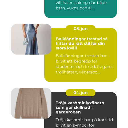
vill ha en salong där både
barn, vuxna och äl...
08. jun
Balklänningar trestad så
hittar du rätt stil för din
stora kväll
Balklänningar trestad har
blivit ett begrepp för
studenter och festdeltagare i
trollhättan, vänersbo...
04. jun
Tröja kashmir lyxfibern
som gör skillnad i
garderoben
Tröja kashmir har på kort tid
blivit en symbol för