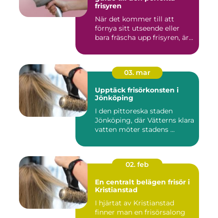
frisyren
När det kommer till att
förnya sitt utseende eller
bara fräscha upp frisyren, är...
03. mar
Upptäck frisörkonsten i
Jönköping
I den pittoreska staden
Jönköping, där Vätterns klara
vatten möter stadens ...
02. feb
En centralt belägen frisör i
Kristianstad
I hjärtat av Kristianstad
finner man en frisörsalong