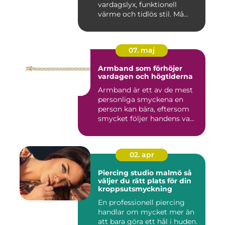
vardagslyx, funktionell
värme och tidlös stil. Må...
07. maj
Armband som förhöjer
vardagen och högtiderna
Armband är ett av de mest
personliga smyckena en
person kan bära, eftersom
smycket följer handens va...
02. apr
Piercing studio malmö så
väljer du rätt plats för din
kroppsutsmyckning
En professionell piercing
handlar om mycket mer än
att bara göra ett hål i huden.