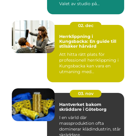
Valet av studio på...
02. dec
Herrklippning i
Kungsbacka: En guide till
stilsäker hårvård
Att hitta rätt plats för
professionell herrklippning i
Kungsbacka kan vara en
utmaning med...
03. nov
Hantverket bakom
skräddare i Göteborg
I en värld där
massproduktion ofta
dominerar klädindustrin, står
skräddare...