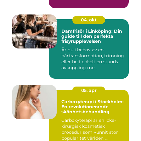
04. okt
Damfrisör i Linköping: Din
guide till den perfekta
frisyrupplevelsen
Är du i behov av en
hårtransformation, trimning
eller helt enkelt en stunds
avkoppling me...
05. apr
Carboxyterapi i Stockholm:
En revolutionerande
skönhetsbehandling
Carboxyterapi är en icke-
kirurgisk kosmetisk
procedur som vunnit stor
popularitet världen ...