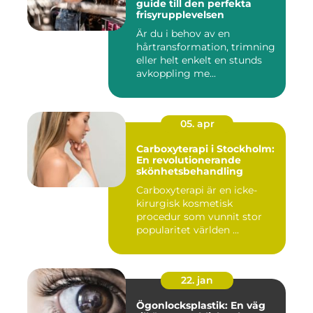
guide till den perfekta
frisyrupplevelsen
Är du i behov av en
hårtransformation, trimning
eller helt enkelt en stunds
avkoppling me...
05. apr
Carboxyterapi i Stockholm:
En revolutionerande
skönhetsbehandling
Carboxyterapi är en icke-
kirurgisk kosmetisk
procedur som vunnit stor
popularitet världen ...
22. jan
Ögonlocksplastik: En väg