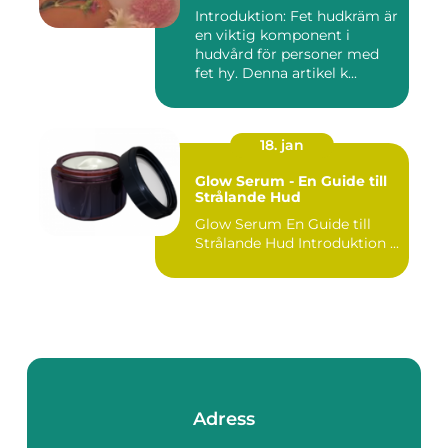
Introduktion: Fet hudkräm är
en viktig komponent i
hudvård för personer med
fet hy. Denna artikel k...
18. jan
Glow Serum - En Guide till
Strålande Hud
Glow Serum En Guide till
Strålande Hud Introduktion ...
Adress