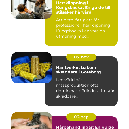
Herrklippning i
Kungsbacka: En guide till
stilsäker hårvård
Att hitta rätt plats för
professionell herrklippning i
Kungsbacka kan vara en
utmaning med...
03. nov
Hantverket bakom
skräddare i Göteborg
I en värld där
massproduktion ofta
dominerar klädindustrin, står
skräddare...
06. sep
Hårbehandlingar: En guide