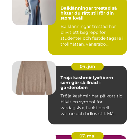
Balklänningar trestad så
hittar du rätt stil för din
stora kväll
Balklänningar trestad har
blivit ett begrepp för
studenter och festdeltagare i
trollhättan, vänersbo...
04. jun
Tröja kashmir lyxfibern
som gör skillnad i
garderoben
Tröja kashmir har på kort tid
blivit en symbol för
vardagslyx, funktionell
värme och tidlös stil. Må...
07. maj