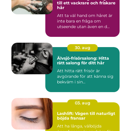
till ett vackrare och friskare
hår
Att ta väl hand om håret är
inte bara en fråga om
utseende utan även en d...
30. aug
Älvsjö-frisörsalong: Hitta
rätt salong för ditt hår
Att hitta rätt frisör är
avgörande för att känna sig
bekväm i sin...
03. aug
Lashlift: Vägen till naturligt
böjda fransar
Att ha långa, välböjda