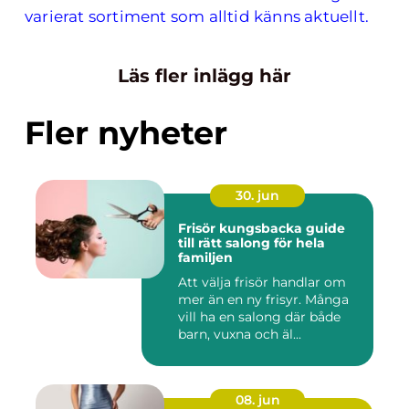
varierat sortiment som alltid känns aktuellt.
Läs fler inlägg här
Fler nyheter
30. jun
Frisör kungsbacka guide
till rätt salong för hela
familjen
Att välja frisör handlar om
mer än en ny frisyr. Många
vill ha en salong där både
barn, vuxna och äl...
08. jun