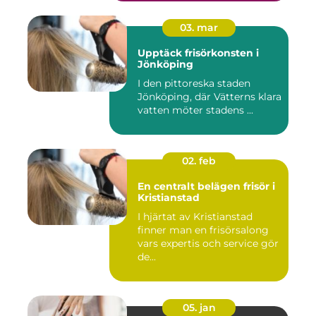
03. mar
Upptäck frisörkonsten i
Jönköping
I den pittoreska staden
Jönköping, där Vätterns klara
vatten möter stadens ...
02. feb
En centralt belägen frisör i
Kristianstad
I hjärtat av Kristianstad
finner man en frisörsalong
vars expertis och service gör
de...
05. jan