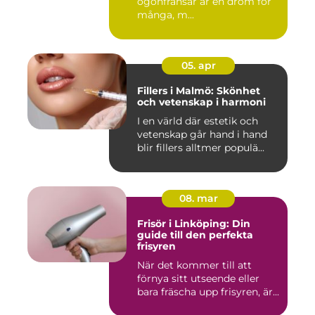
ögonfransar är en dröm för
många, m...
05. apr
Fillers i Malmö: Skönhet
och vetenskap i harmoni
I en värld där estetik och
vetenskap går hand i hand
blir fillers alltmer populä...
08. mar
Frisör i Linköping: Din
guide till den perfekta
frisyren
När det kommer till att
förnya sitt utseende eller
bara fräscha upp frisyren, är...