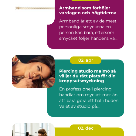
Armband som förhöjer
vardagen och högtiderna
Armband är ett av de mest
personliga smyckena en
person kan bära, eftersom
smycket följer handens va...
02. apr
Piercing studio malmö så
väljer du rätt plats för din
kroppsutsmyckning
En professionell piercing
handlar om mycket mer än
att bara göra ett hål i huden.
Valet av studio på...
02. dec