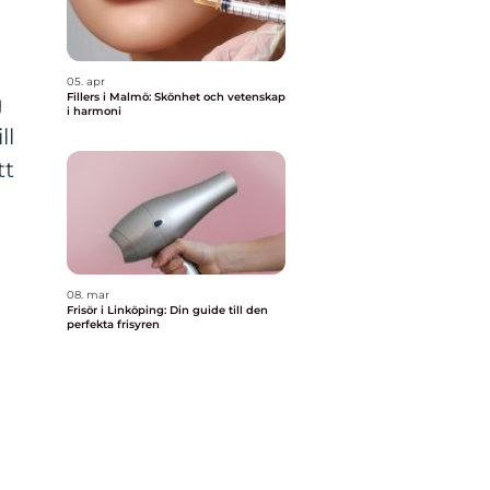
05. apr
Fillers i Malmö: Skönhet och vetenskap
g
i harmoni
ll
tt
08. mar
Frisör i Linköping: Din guide till den
perfekta frisyren