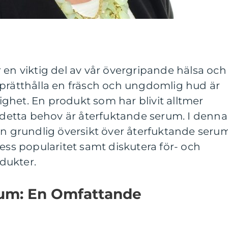
 en viktig del av vår övergripande hälsa och
pprätthålla en fräsch och ungdomlig hud är
ghet. En produkt som har blivit alltmer
e detta behov är återfuktande serum. I denna
en grundlig översikt över återfuktande serum
dess popularitet samt diskutera för- och
dukter.
rum: En Omfattande