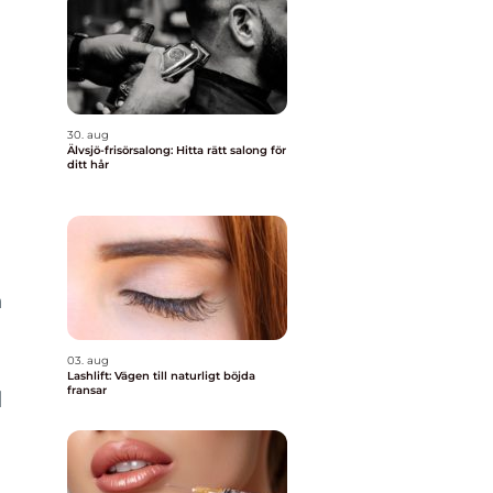
30. aug
Älvsjö-frisörsalong: Hitta rätt salong för
ditt hår
h
03. aug
Lashlift: Vägen till naturligt böjda
fransar
d