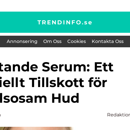
TRENDINFO.
se
Annonsering
Om Oss
Cookies
Kontakta Oss
ellt Tillskott för
lsosam Hud
n
Redaktio