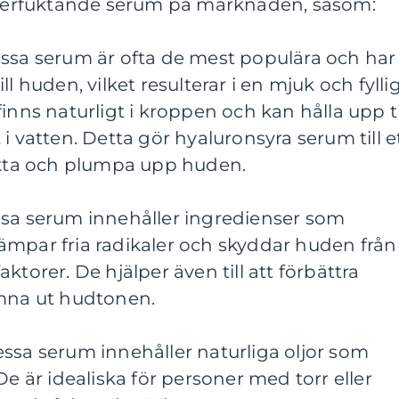
 återfuktande serum på marknaden, såsom:
essa serum är ofta de mest populära och har
l huden, vilket resulterar i en mjuk och fylli
inns naturligt i kroppen och kan hålla upp ti
i vatten. Detta gör hyaluronsyra serum till e
fukta och plumpa upp huden.
ssa serum innehåller ingredienser som
ämpar fria radikaler och skyddar huden från
ktorer. De hjälper även till att förbättra
ämna ut hudtonen.
ssa serum innehåller naturliga oljor som
De är idealiska för personer med torr eller