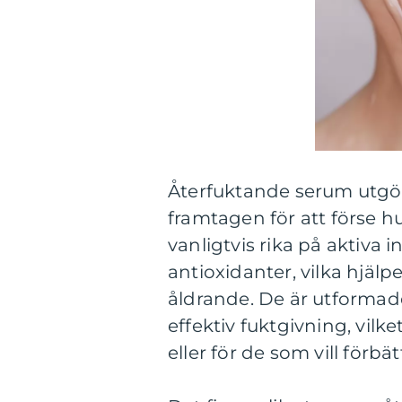
Återfuktande serum utgör
framtagen för att förse 
vanligtvis rika på aktiva
antioxidanter, vilka hjälp
åldrande. De är utformade
effektiv fuktgivning, vilke
eller för de som vill förbä