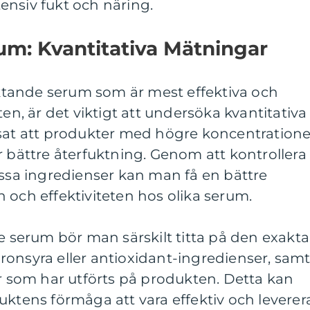
ensiv fukt och näring.
um: Kvantitativa Mätningar
fuktande serum som är mest effektiva och
ten, är det viktigt att undersöka kvantitativa
isat att produkter med högre koncentratione
r bättre återfuktning. Genom att kontrollera
essa ingredienser kan man få en bättre
 och effektiviteten hos olika serum.
de serum bör man särskilt titta på den exakta
onsyra eller antioxidant-ingredienser, sam
er som har utförts på produkten. Detta kan
uktens förmåga att vara effektiv och leverer