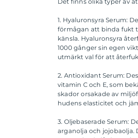
Det finns olika typer av
1. Hyaluronsyra Serum: D
förmågan att binda fukt til
känsla. Hyaluronsyra återf
1000 gånger sin egen vikt 
utmärkt val för att åter
2. Antioxidant Serum: De
vitamin C och E, som bek
skador orsakade av miljöfa
hudens elasticitet och j
3. Oljebaserade Serum: De
arganolja och jojobaolja. 