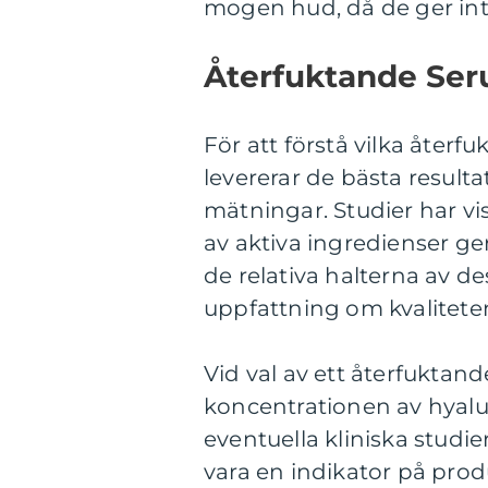
mogen hud, då de ger int
Återfuktande Ser
För att förstå vilka åter
levererar de bästa resulta
mätningar. Studier har v
av aktiva ingredienser ge
de relativa halterna av d
uppfattning om kvaliteten
Vid val av ett återfuktan
koncentrationen av hyalur
eventuella kliniska studi
vara en indikator på prod