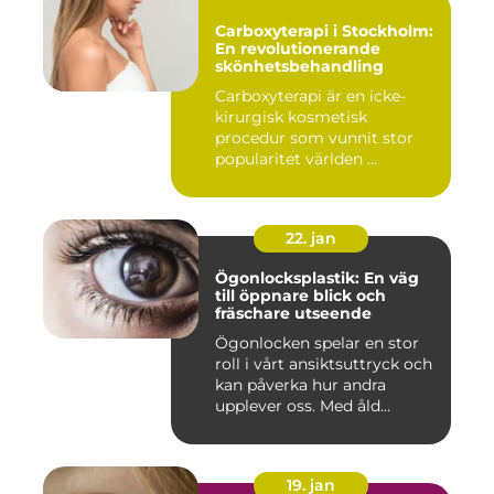
Carboxyterapi i Stockholm:
En revolutionerande
skönhetsbehandling
Carboxyterapi är en icke-
kirurgisk kosmetisk
procedur som vunnit stor
popularitet världen ...
22. jan
Ögonlocksplastik: En väg
till öppnare blick och
fräschare utseende
Ögonlocken spelar en stor
roll i vårt ansiktsuttryck och
kan påverka hur andra
upplever oss. Med åld...
19. jan