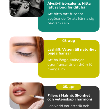
Älvsjö-frisörsalong: Hitta
rätt salong för ditt hår
Att hitta rätt frisör är
avgörande för att känna sig
bekväm i sin...
03. aug
Lashlift: Vägen till naturligt
böjda fransar
Att ha långa, välböjda
ögonfransar är en dröm för
många, m...
05. apr
Fillers i Malmö: Skönhet
och vetenskap i harmoni
I en värld där estetik och