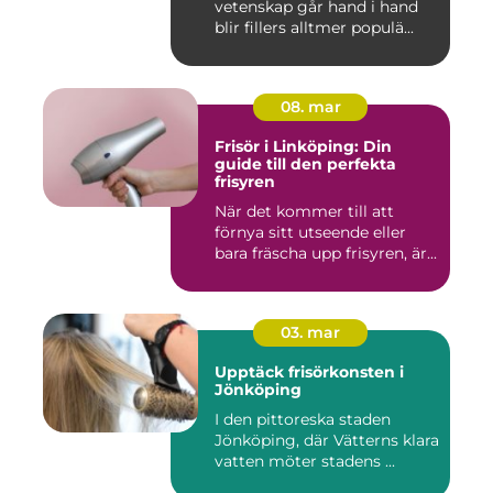
vetenskap går hand i hand
blir fillers alltmer populä...
08. mar
Frisör i Linköping: Din
guide till den perfekta
frisyren
När det kommer till att
förnya sitt utseende eller
bara fräscha upp frisyren, är...
03. mar
Upptäck frisörkonsten i
Jönköping
I den pittoreska staden
Jönköping, där Vätterns klara
vatten möter stadens ...