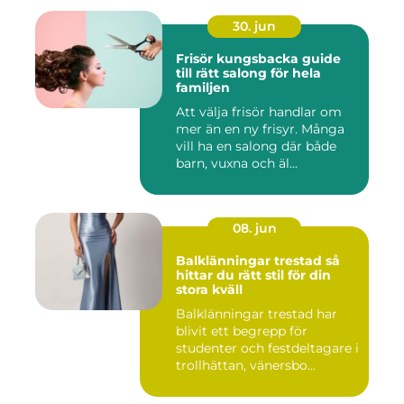
30. jun
Frisör kungsbacka guide
till rätt salong för hela
familjen
Att välja frisör handlar om
mer än en ny frisyr. Många
vill ha en salong där både
barn, vuxna och äl...
08. jun
Balklänningar trestad så
hittar du rätt stil för din
stora kväll
Balklänningar trestad har
blivit ett begrepp för
studenter och festdeltagare i
trollhättan, vänersbo...