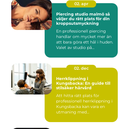
02. apr
Piercing studio malmö så
väljer du rätt plats för din
kroppsutsmyckning
En professionell piercing
handlar om mycket mer än
att bara göra ett hål i huden.
Valet av studio på...
02. dec
Herrklippning i
Kungsbacka: En guide till
stilsäker hårvård
Att hitta rätt plats för
professionell herrklippning i
Kungsbacka kan vara en
utmaning med...