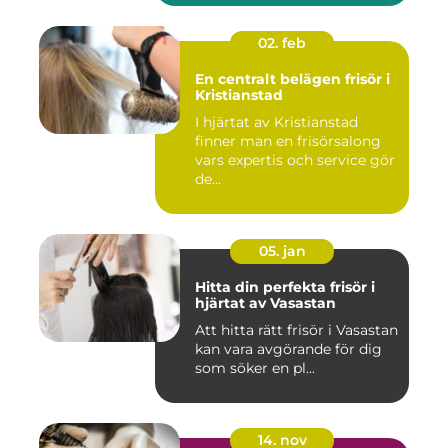
02. feb
En centralt belägen frisör i
Kristianstad
I hjärtat av Kristianstad
finner man en frisörsalong
vars expertis och service gör
de...
05. jan
Hitta din perfekta frisör i
hjärtat av Vasastan
Att hitta rätt frisör i Vasastan
kan vara avgörande för dig
som söker en pl...
14. nov