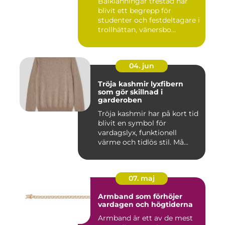
Balklänningar trestad har
blivit ett begrepp för
studenter och festdeltagare i
trollhättan, vänersbo...
04. jun
Tröja kashmir lyxfibern
som gör skillnad i
garderoben
Tröja kashmir har på kort tid
blivit en symbol för
vardagslyx, funktionell
värme och tidlös stil. Må...
07. maj
Armband som förhöjer
vardagen och högtiderna
Armband är ett av de mest