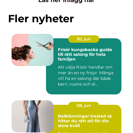
Fler nyheter
30. jun
Frisör kungsbacka guide
till rätt salong för hela
familjen
Att välja frisör handlar om
mer än en ny frisyr. Många
vill ha en salong där både
barn, vuxna och äl...
08. jun
Balklänningar trestad så
hittar du rätt stil för din
stora kväll