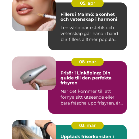
05. apr
Fillers i Malmö: Skönhet
och vetenskap i harmoni
I en värld där estetik och
vetenskap går hand i hand
blir fillers alltmer populä...
08. mar
Frisör i Linköping: Din
guide till den perfekta
frisyren
När det kommer till att
förnya sitt utseende eller
bara fräscha upp frisyren, är...
03. mar
Upptäck frisörkonsten i