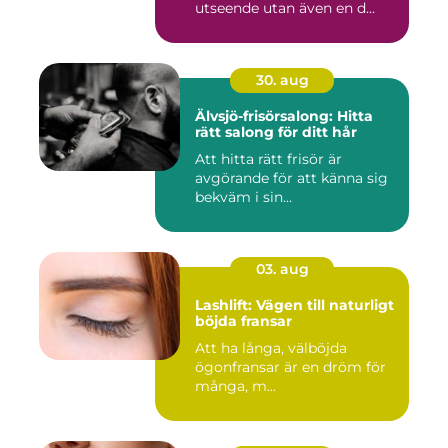
utseende utan även en d...
30. aug
Älvsjö-frisörsalong: Hitta
rätt salong för ditt hår
Att hitta rätt frisör är
avgörande för att känna sig
bekväm i sin...
03. aug
Lashlift: Vägen till naturligt
böjda fransar
Att ha långa, välböjda
ögonfransar är en dröm för
många, m...