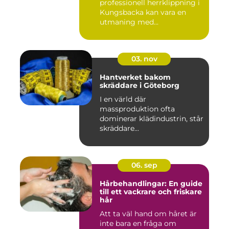
professionell herrklippning i
Kungsbacka kan vara en
utmaning med...
03. nov
Hantverket bakom
skräddare i Göteborg
I en värld där
massproduktion ofta
dominerar klädindustrin, står
skräddare...
06. sep
Hårbehandlingar: En guide
till ett vackrare och friskare
hår
Att ta väl hand om håret är
inte bara en fråga om