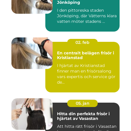
Jönköping
I den pittoreska staden
Jönköping, där Vätterns klara
vatten möter stadens ...
02. feb
En centralt belägen frisör i
Kristianstad
I hjärtat av Kristianstad
finner man en frisörsalong
vars expertis och service gör
de...
05. jan
Hitta din perfekta frisör i
hjärtat av Vasastan
Att hitta rätt frisör i Vasastan