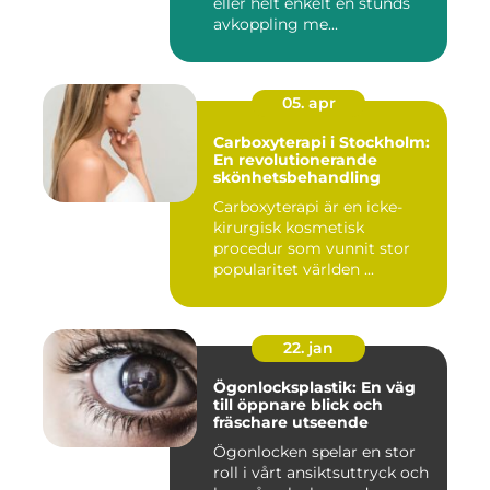
eller helt enkelt en stunds
avkoppling me...
05. apr
Carboxyterapi i Stockholm:
En revolutionerande
skönhetsbehandling
Carboxyterapi är en icke-
kirurgisk kosmetisk
procedur som vunnit stor
popularitet världen ...
22. jan
Ögonlocksplastik: En väg
till öppnare blick och
fräschare utseende
Ögonlocken spelar en stor
roll i vårt ansiktsuttryck och