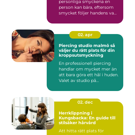
personliga smyckena en
person kan bära, eftersom
smycket följer handens va...
02. apr
Piercing studio malmö så
väljer du rätt plats för din
kroppsutsmyckning
En professionell piercing
handlar om mycket mer än
att bara göra ett hål i huden.
Valet av studio på...
02. dec
Herrklippning i
Kungsbacka: En guide till
stilsäker hårvård
Att hitta rätt plats för