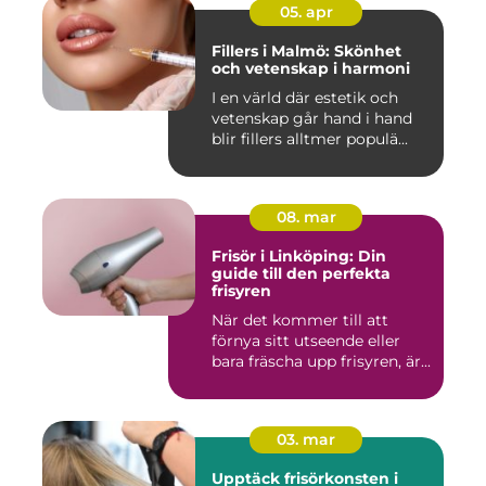
05. apr
Fillers i Malmö: Skönhet
och vetenskap i harmoni
I en värld där estetik och
vetenskap går hand i hand
blir fillers alltmer populä...
08. mar
Frisör i Linköping: Din
guide till den perfekta
frisyren
När det kommer till att
förnya sitt utseende eller
bara fräscha upp frisyren, är...
03. mar
Upptäck frisörkonsten i