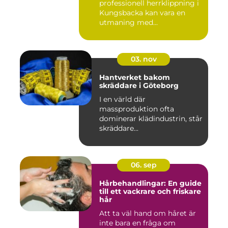
professionell herrklippning i
Kungsbacka kan vara en
utmaning med...
03. nov
Hantverket bakom
skräddare i Göteborg
I en värld där
massproduktion ofta
dominerar klädindustrin, står
skräddare...
06. sep
Hårbehandlingar: En guide
till ett vackrare och friskare
hår
Att ta väl hand om håret är
inte bara en fråga om