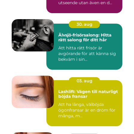
utseende utan även en d...
30. aug
Älvsjö-frisörsalong: Hitta
rätt salong för ditt hår
Att hitta rätt frisör är
avgörande för att känna sig
bekväm i sin...
03. aug
Lashlift: Vägen till naturligt
böjda fransar
Att ha långa, välböjda
ögonfransar är en dröm för
många, m...