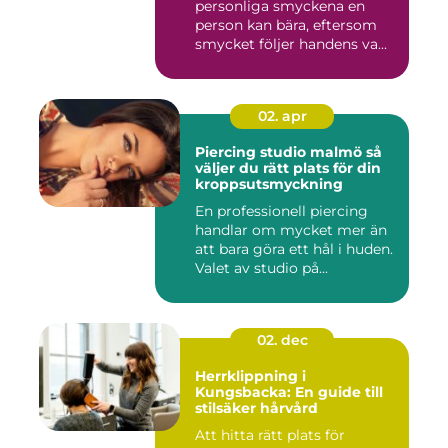
personliga smyckena en
person kan bära, eftersom
smycket följer handens va...
02. apr
Piercing studio malmö så
väljer du rätt plats för din
kroppsutsmyckning
En professionell piercing
handlar om mycket mer än
att bara göra ett hål i huden.
Valet av studio på...
02. dec
Herrklippning i
Kungsbacka: En guide till
stilsäker hårvård
Att hitta rätt plats för