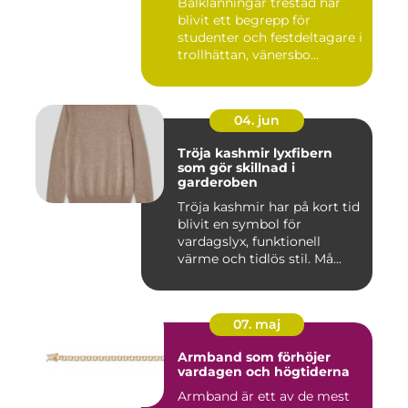
Balklänningar trestad har
blivit ett begrepp för
studenter och festdeltagare i
trollhättan, vänersbo...
04. jun
Tröja kashmir lyxfibern
som gör skillnad i
garderoben
Tröja kashmir har på kort tid
blivit en symbol för
vardagslyx, funktionell
värme och tidlös stil. Må...
07. maj
Armband som förhöjer
vardagen och högtiderna
Armband är ett av de mest