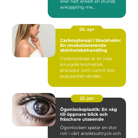
eller helt enkelt en stunds
avkoppling me...
05. apr
Carboxyterapi i Stockholm:
En revolutionerande
skönhetsbehandling
Carboxyterapi är en icke-
kirurgisk kosmetisk
procedur som vunnit stor
popularitet världen ...
22. jan
Ögonlocksplastik: En väg
till öppnare blick och
fräschare utseende
Ögonlocken spelar en stor
roll i vårt ansiktsuttryck och