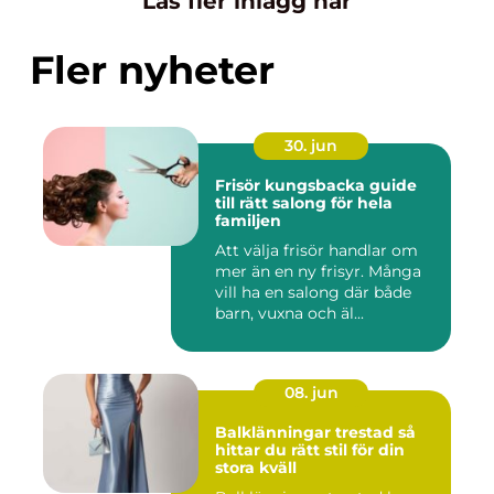
Läs fler inlägg här
Fler nyheter
30. jun
Frisör kungsbacka guide
till rätt salong för hela
familjen
Att välja frisör handlar om
mer än en ny frisyr. Många
vill ha en salong där både
barn, vuxna och äl...
08. jun
Balklänningar trestad så
hittar du rätt stil för din
stora kväll