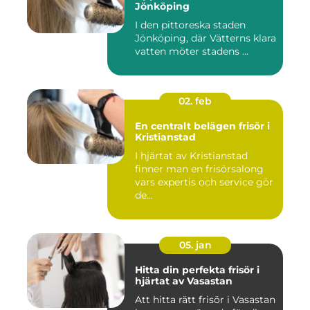
Jönköping
I den pittoreska staden
Jönköping, där Vätterns klara
vatten möter stadens ...
02. feb
En centralt belägen frisör i
Kristianstad
I hjärtat av Kristianstad
finner man en frisörsalong
vars expertis och service gör
de...
05. jan
Hitta din perfekta frisör i
hjärtat av Vasastan
Att hitta rätt frisör i Vasastan