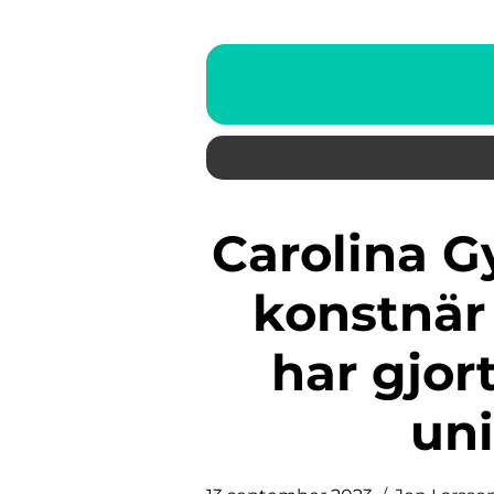
Carolina Gynning är en svensk
konstnär
har gjor
un