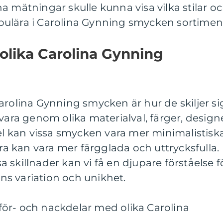
a mätningar skulle kunna visa vilka stilar o
ulära i Carolina Gynning smycken sortimen
 olika Carolina Gynning
arolina Gynning smycken är hur de skiljer si
 vara genom olika materialval, färger, design
pel kan vissa smycken vara mer minimalistisk
 kan vara mer färgglada och uttrycksfulla.
 skillnader kan vi få en djupare förståelse f
s variation och unikhet.
ör- och nackdelar med olika Carolina