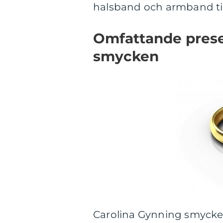
halsband och armband til
Omfattande prese
smycken
Carolina Gynning smycken 