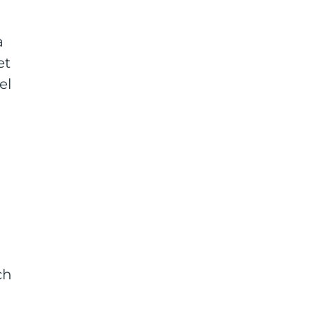
a
et
el
ch