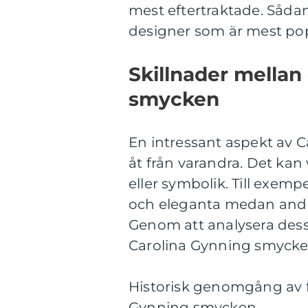
mest eftertraktade. Sådan
designer som är mest pop
Skillnader mellan
smycken
En intressant aspekt av C
åt från varandra. Det kan
eller symbolik. Till exem
och eleganta medan andra
Genom att analysera dessa
Carolina Gynning smycken
Historisk genomgång av f
Gynning smycken