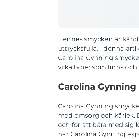
Hennes smycken är kända f
uttrycksfulla. I denna art
Carolina Gynning smycken
vilka typer som finns och
Carolina Gynning
Carolina Gynning smycke
med omsorg och kärlek. De
och för att bära med sig 
har Carolina Gynning expa