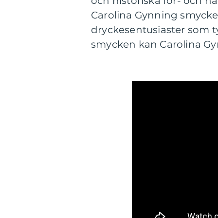
och historiska för- och na
Carolina Gynning smycke
dryckesentusiaster som t
smycken kan Carolina Gyn