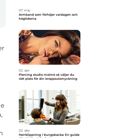
07. maj
Armband som förhöjer vardagen och
högtiderna
er
02. apr
Piercing studio malmö så väljer du
rätt plats för din kroppsutsmyckning
de
,
02. dec
ån
Herrklippning i Kungsbacka: En guide