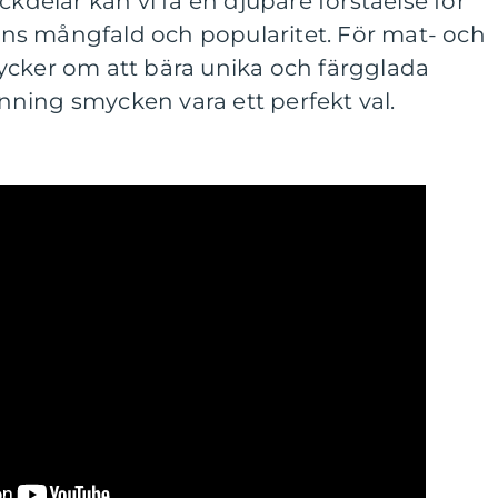
ckdelar kan vi få en djupare förståelse för
ns mångfald och popularitet. För mat- och
ycker om att bära unika och färgglada
ning smycken vara ett perfekt val.