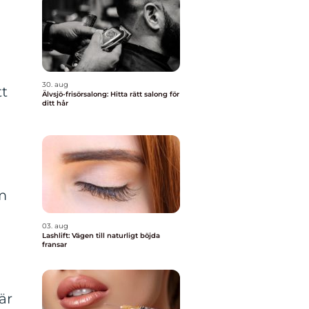
30. aug
tt
Älvsjö-frisörsalong: Hitta rätt salong för
ditt hår
m
03. aug
Lashlift: Vägen till naturligt böjda
fransar
är