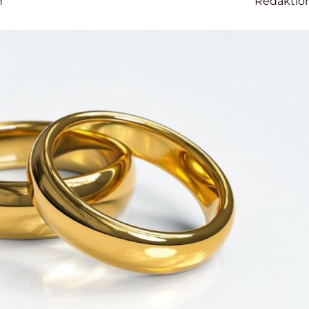
n
Redaktio