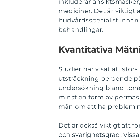
inkluderar ansiktsmasker
mediciner. Det är viktigt 
hudvårdsspecialist innan
behandlingar.
Kvantitativa Mät
Studier har visat att sto
utsträckning beroende på
undersökning bland tonår
minst en form av pormask
män om att ha problem m
Det är också viktigt att fö
och svårighetsgrad. Viss