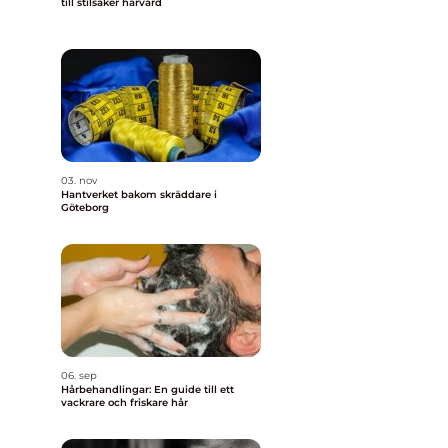
till stilsäker hårvård
03. nov
Hantverket bakom skräddare i
Göteborg
r
06. sep
Hårbehandlingar: En guide till ett
vackrare och friskare hår