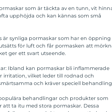
ormaskar som är täckta av en tunn, vit hinn
r ofta upphöjda och kan kännas som små
s är synliga pormaskar som har en öppning
tsätts för luft och får pormasken att mörk
ket ger ett svart utseende.
ar: Ibland kan pormaskar bli inflammerade
 irritation, vilket leder till rodnad och
 smärtsamma och kräver speciell behandling
l populära behandlingar och produkter som
r att ta itu med stora pormaskar. Dessa