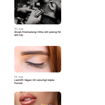
30. aug
Älvsjö-frisörsalong: Hitta rätt salong för
ditt hår
a
03. aug
Lashlift: Vägen till naturligt böjda
fransar
a