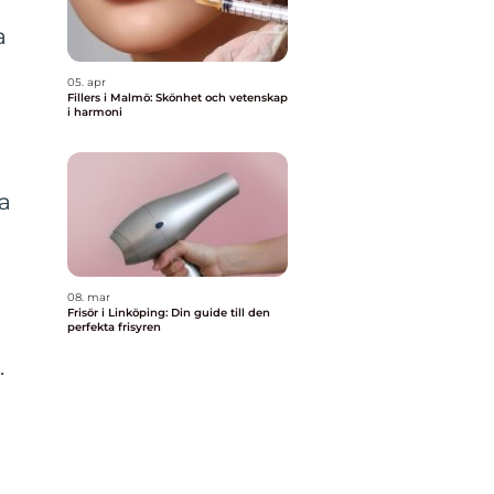
a
05. apr
Fillers i Malmö: Skönhet och vetenskap
i harmoni
na
08. mar
Frisör i Linköping: Din guide till den
perfekta frisyren
.