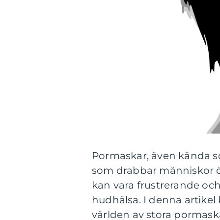
Pormaskar, även kända s
som drabbar människor öv
kan vara frustrerande oc
hudhälsa. I denna artike
världen av stora pormask