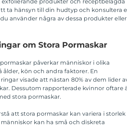
, exfolierande produkter och receptbelagda
att ta hänsyn till din hudtyp och konsultera 
 du använder några av dessa produkter eller
ningar om Stora Pormaskar
ra pormaskar påverkar människor i olika
 ålder, kön och andra faktorer. En
ingar visade att nästan 80% av dem lider a
ar. Dessutom rapporterade kvinnor oftare 
ed stora pormaskar.
rstå att stora pormaskar kan variera i storlek
a människor kan ha små och diskreta