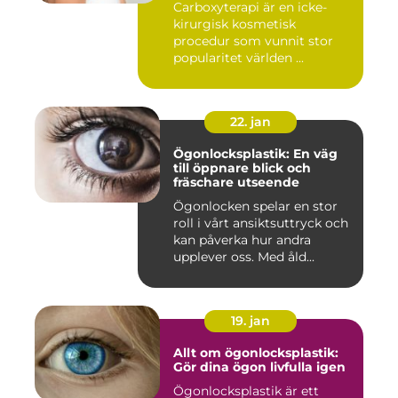
Carboxyterapi är en icke-
kirurgisk kosmetisk
procedur som vunnit stor
popularitet världen ...
22. jan
Ögonlocksplastik: En väg
till öppnare blick och
fräschare utseende
Ögonlocken spelar en stor
roll i vårt ansiktsuttryck och
kan påverka hur andra
upplever oss. Med åld...
19. jan
Allt om ögonlocksplastik:
Gör dina ögon livfulla igen
Ögonlocksplastik är ett