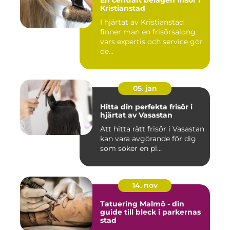
En centralt belägen frisör i
Kristianstad
I hjärtat av Kristianstad
finner man en frisörsalong
vars expertis och service gör
de...
05. jan
Hitta din perfekta frisör i
hjärtat av Vasastan
Att hitta rätt frisör i Vasastan
kan vara avgörande för dig
som söker en pl...
14. nov
Tatuering Malmö - din
guide till bleck i parkernas
stad