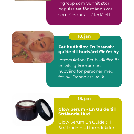
ingrepp som vunnit stor
popularitet för människor
som önskar att återfå ett ...
18. jan
Fet hudkräm: En intensiv
guide till hudvård för fet hy
Introduktion: Fet hudkräm är
en viktig komponent i
hudvård för personer med
fet hy. Denna artikel k...
18. jan
Glow Serum - En Guide till
Strålande Hud
Glow Serum En Guide till
Strålande Hud Introduktion ...