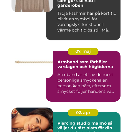
som gör skillnad i
garderoben
Tröja kashmir har på kort tid
blivit en symbol för
vardagslyx, funktionell
värme och tidlös stil. Må...
07. maj
Armband som förhöjer
vardagen och högtiderna
Armband är ett av de mest
personliga smyckena en
person kan bära, eftersom
smycket följer handens va...
02. apr
Piercing studio malmö så
väljer du rätt plats för din