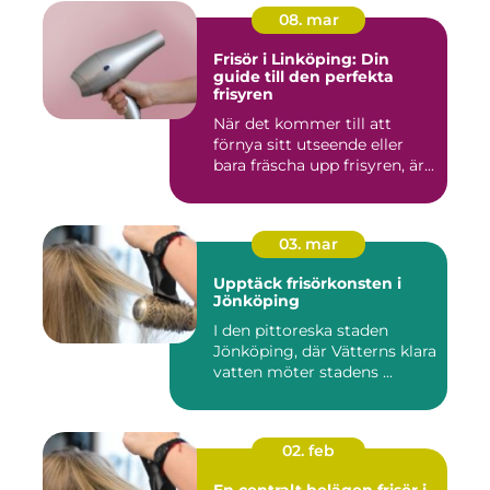
08. mar
Frisör i Linköping: Din
guide till den perfekta
frisyren
När det kommer till att
förnya sitt utseende eller
bara fräscha upp frisyren, är...
03. mar
Upptäck frisörkonsten i
Jönköping
I den pittoreska staden
Jönköping, där Vätterns klara
vatten möter stadens ...
02. feb