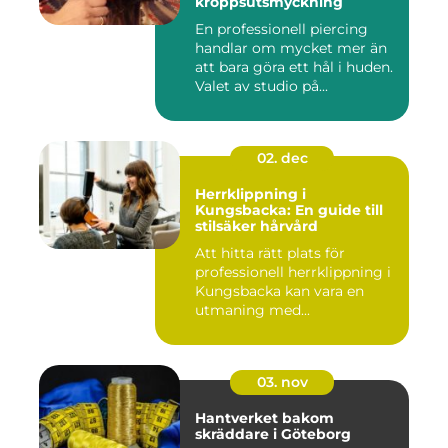
kroppsutsmyckning
En professionell piercing
handlar om mycket mer än
att bara göra ett hål i huden.
Valet av studio på...
02. dec
Herrklippning i
Kungsbacka: En guide till
stilsäker hårvård
Att hitta rätt plats för
professionell herrklippning i
Kungsbacka kan vara en
utmaning med...
03. nov
Hantverket bakom
skräddare i Göteborg