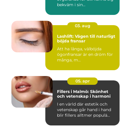
bekväm i sin...
03. aug
Lashlift: Vägen till naturligt
böjda fransar
Att ha långa, välböjda
ögonfransar är en dröm för
många, m...
05. apr
Fillers i Malmö: Skönhet
och vetenskap i harmoni
I en värld där estetik och
vetenskap går hand i hand
blir fillers alltmer populä...