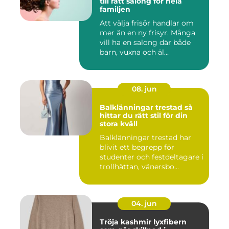
till rätt salong för hela
familjen
Att välja frisör handlar om
mer än en ny frisyr. Många
vill ha en salong där både
barn, vuxna och äl...
08. jun
Balklänningar trestad så
hittar du rätt stil för din
stora kväll
Balklänningar trestad har
blivit ett begrepp för
studenter och festdeltagare i
trollhättan, vänersbo...
04. jun
Tröja kashmir lyxfibern