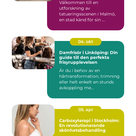
Välkommen till en
utforskning av
tatueringsscenen i Malmö,
en stad känd för sin ...
04. okt
Damfrisör i Linköping: Din
guide till den perfekta
frisyrupplevelsen
Är du i behov av en
hårtransformation, trimning
eller helt enkelt en stunds
avkoppling me...
05. apr
Carboxyterapi i Stockholm:
En revolutionerande
skönhetsbehandling