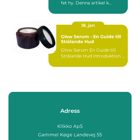
fet hy. Denna artikel k...
18. jan
Glow Serum - En Guide till
Strålande Hud
Glow Serum En Guide till
Strålande Hud Introduktion ...
Adress