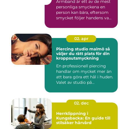
Armband är ett av de mest
personliga smyckena en
person kan bära, eftersom
smycket följer handens va...
02. apr
Piercing studio malmö så
väljer du rätt plats för din
kroppsutsmyckning
En professionell piercing
handlar om mycket mer än
att bara göra ett hål i huden.
Valet av studio på...
02. dec
Herrklippning i
Kungsbacka: En guide till
stilsäker hårvård