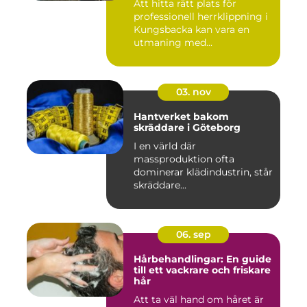
Att hitta rätt plats för
professionell herrklippning i
Kungsbacka kan vara en
utmaning med...
03. nov
Hantverket bakom
skräddare i Göteborg
I en värld där
massproduktion ofta
dominerar klädindustrin, står
skräddare...
06. sep
Hårbehandlingar: En guide
till ett vackrare och friskare
hår
Att ta väl hand om håret är