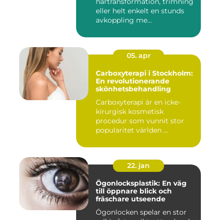
hårtransformation, trimning
eller helt enkelt en stunds
avkoppling me...
05. apr
Carboxyterapi i Stockholm:
En revolutionerande
skönhetsbehandling
Carboxyterapi är en icke-
kirurgisk kosmetisk
procedur som vunnit stor
popularitet världen ...
22. jan
Ögonlocksplastik: En väg
till öppnare blick och
fräschare utseende
Ögonlocken spelar en stor