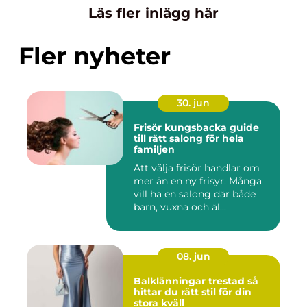
Läs fler inlägg här
Fler nyheter
30. jun
Frisör kungsbacka guide
till rätt salong för hela
familjen
Att välja frisör handlar om
mer än en ny frisyr. Många
vill ha en salong där både
barn, vuxna och äl...
08. jun
Balklänningar trestad så
hittar du rätt stil för din
stora kväll