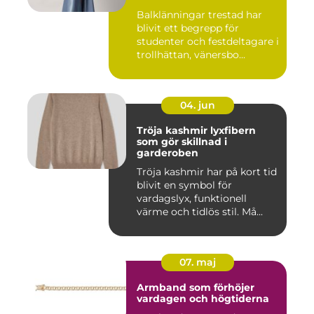
Balklänningar trestad har
blivit ett begrepp för
studenter och festdeltagare i
trollhättan, vänersbo...
04. jun
Tröja kashmir lyxfibern
som gör skillnad i
garderoben
Tröja kashmir har på kort tid
blivit en symbol för
vardagslyx, funktionell
värme och tidlös stil. Må...
07. maj
Armband som förhöjer
vardagen och högtiderna