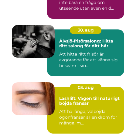
inte bara en fråga om
utseende utan även en d...
30. aug
Älvsjö-frisörsalong: Hitta
rätt salong för ditt hår
Att hitta rätt frisör är
avgörande för att känna sig
bekväm i sin...
03. aug
Lashlift: Vägen till naturligt
böjda fransar
Att ha långa, välböjda
ögonfransar är en dröm för
många, m...