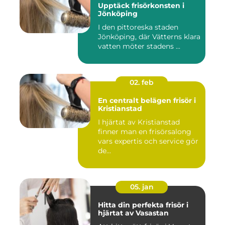
Upptäck frisörkonsten i
Jönköping
I den pittoreska staden
Jönköping, där Vätterns klara
vatten möter stadens ...
02. feb
En centralt belägen frisör i
Kristianstad
I hjärtat av Kristianstad
finner man en frisörsalong
vars expertis och service gör
de...
05. jan
Hitta din perfekta frisör i
hjärtat av Vasastan