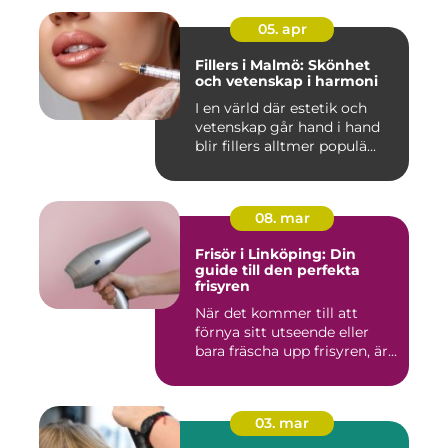
05. apr
Fillers i Malmö: Skönhet
och vetenskap i harmoni
I en värld där estetik och
vetenskap går hand i hand
blir fillers alltmer populä...
08. mar
Frisör i Linköping: Din
guide till den perfekta
frisyren
När det kommer till att
förnya sitt utseende eller
bara fräscha upp frisyren, är...
03. mar