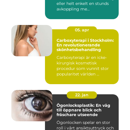
eller helt enkelt en stunds
avkoppling me...
05. apr
Carboxyterapi i Stockholm:
En revolutionerande
skönhetsbehandling
Carboxyterapi är en icke-
kirurgisk kosmetisk
procedur som vunnit stor
popularitet världen ...
22. jan
Ögonlocksplastik: En väg
till öppnare blick och
fräschare utseende
Ögonlocken spelar en stor
roll i vårt ansiktsuttryck och