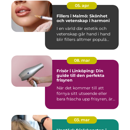
05. apr
Fillers i Malmö: Skönhet
och vetenskap i harmoni
I en värld där estetik och
vetenskap går hand i hand
blir fillers alltmer populä...
08. mar
Frisör i Linköping: Din
guide till den perfekta
frisyren
När det kommer till att
förnya sitt utseende eller
bara fräscha upp frisyren, är...
03. mar