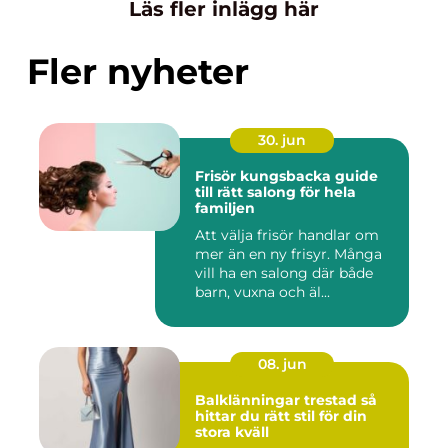
Läs fler inlägg här
Fler nyheter
30. jun
Frisör kungsbacka guide
till rätt salong för hela
familjen
Att välja frisör handlar om
mer än en ny frisyr. Många
vill ha en salong där både
barn, vuxna och äl...
08. jun
Balklänningar trestad så
hittar du rätt stil för din
stora kväll