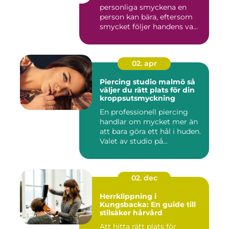
personliga smyckena en
person kan bära, eftersom
smycket följer handens va...
02. apr
Piercing studio malmö så
väljer du rätt plats för din
kroppsutsmyckning
En professionell piercing
handlar om mycket mer än
att bara göra ett hål i huden.
Valet av studio på...
02. dec
Herrklippning i
Kungsbacka: En guide till
stilsäker hårvård
Att hitta rätt plats för