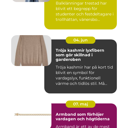
Balklänningar trestad har
blivit ett begrepp för
studenter och festdeltagare i
trollhättan, vänersbo...
04. jun
Tröja kashmir lyxfibern
som gör skillnad i
garderoben
Tröja kashmir har på kort tid
blivit en symbol för
vardagslyx, funktionell
värme och tidlös stil. Må...
07. maj
Armband som förhöjer
vardagen och högtiderna
Armband är ett av de mest