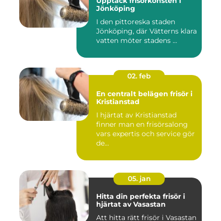
Upptäck frisörkonsten i
Jönköping
I den pittoreska staden
Jönköping, där Vätterns klara
vatten möter stadens ...
02. feb
En centralt belägen frisör i
Kristianstad
I hjärtat av Kristianstad
finner man en frisörsalong
vars expertis och service gör
de...
05. jan
Hitta din perfekta frisör i
hjärtat av Vasastan
Att hitta rätt frisör i Vasastan