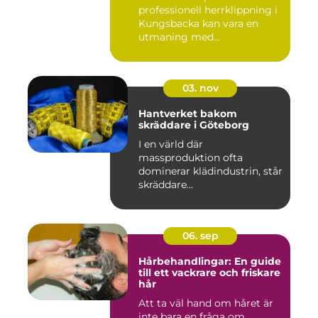
professionell herrklippning i
Kungsbacka kan vara en
utmaning med...
03. nov
Hantverket bakom
skräddare i Göteborg
I en värld där
massproduktion ofta
dominerar klädindustrin, står
skräddare...
06. sep
Hårbehandlingar: En guide
till ett vackrare och friskare
hår
Att ta väl hand om håret är
inte bara en fråga om