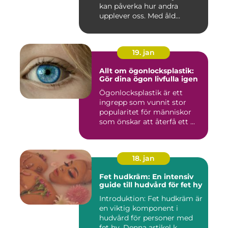
kan påverka hur andra
upplever oss. Med åld...
19. jan
Allt om ögonlocksplastik:
Gör dina ögon livfulla igen
Ögonlocksplastik är ett
ingrepp som vunnit stor
popularitet för människor
som önskar att återfå ett ...
18. jan
Fet hudkräm: En intensiv
guide till hudvård för fet hy
Introduktion: Fet hudkräm är
en viktig komponent i
hudvård för personer med
fet hy. Denna artikel k...