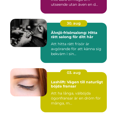
utseende utan även en d...
30. aug
Älvsjö-frisörsalong: Hitta
rätt salong för ditt hår
Att hitta rätt frisör är
avgörande för att känna sig
bekväm i sin...
03. aug
Lashlift: Vägen till naturligt
böjda fransar
Att ha långa, välböjda
ögonfransar är en dröm för
många, m...