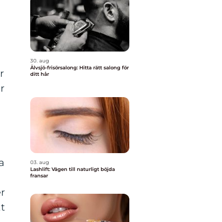
30. aug
Älvsjö-frisörsalong: Hitta rätt salong för
r
ditt hår
r
a
03. aug
Lashlift: Vägen till naturligt böjda
fransar
r
tt