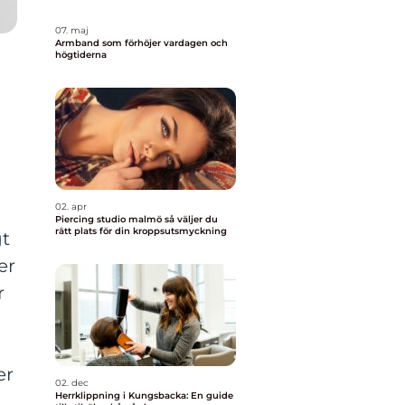
07. maj
Armband som förhöjer vardagen och
högtiderna
02. apr
Piercing studio malmö så väljer du
rätt plats för din kroppsutsmyckning
gt
er
r
er
02. dec
Herrklippning i Kungsbacka: En guide