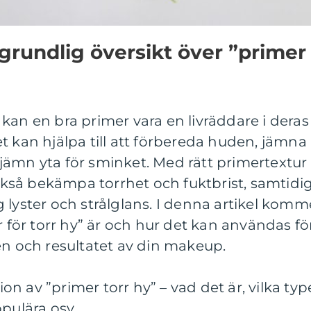
grundlig översikt över ”primer
kan en bra primer vara en livräddare i deras
t kan hjälpa till att förbereda huden, jämna
jämn yta för sminket. Med rätt primertextur
så bekämpa torrhet och fuktbrist, samtidi
 lyster och strålglans. I denna artikel komm
r för torr hy” är och hur det kan användas fö
en och resultatet av din makeup.
n av ”primer torr hy” – vad det är, vilka typ
pulära osv.