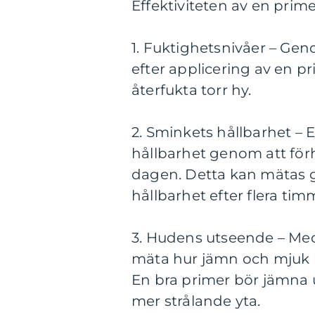
Effektiviteten av en primer
1. Fuktighetsnivåer – Gen
efter applicering av en p
återfukta torr hy.
2. Sminkets hållbarhet – 
hållbarhet genom att förhi
dagen. Detta kan mätas 
hållbarhet efter flera ti
3. Hudens utseende – Me
mäta hur jämn och mjuk h
En bra primer bör jämna
mer strålande yta.