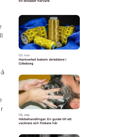
till stilsäker hårvård
e
l
03. nov
Hantverket bakom skräddare i
Göteborg
på
e
r
06. sep
Hårbehandlingar: En guide till ett
vackrare och friskare hår