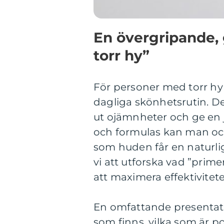
En övergripande, 
torr hy”
För personer med torr hy 
dagliga skönhetsrutin. De
ut ojämnheter och ge en 
och formulas kan man ock
som huden får en naturlig
vi att utforska vad ”prime
att maximera effektivitet
En omfattande presentatio
som finns, vilka som är po