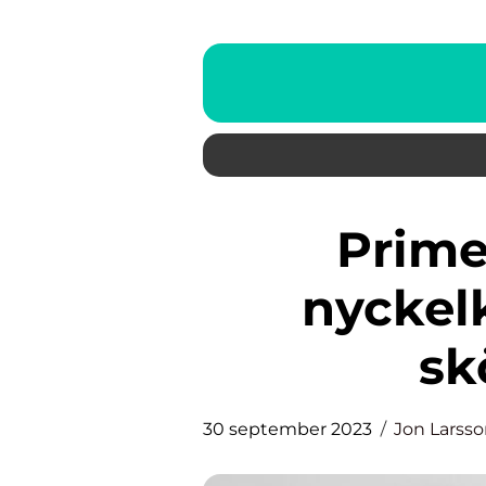
Primer för torr hy En
nyckel
sk
30 september 2023
Jon Larss