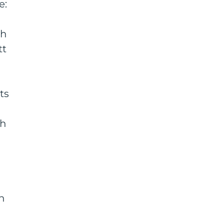
e:
ch
tt
ts
ch
h