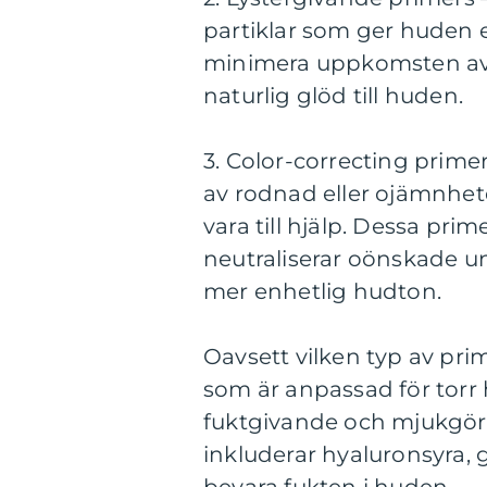
partiklar som ger huden e
minimera uppkomsten av t
naturlig glöd till huden.
3. Color-correcting prime
av rodnad eller ojämnhet
vara till hjälp. Dessa pri
neutraliserar oönskade u
mer enhetlig hudton.
Oavsett vilken typ av prim
som är anpassad för torr 
fuktgivande och mjukgöran
inkluderar hyaluronsyra, g