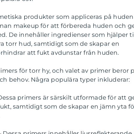
osmetiska produkter som appliceras på huden
nnan makeup för att förbereda huden och g
d. De innehåller ingredienser som hjälper til
ra torr hud, samtidigt som de skapar en
rhindrar att fukt avdunstar från huden.
rimers för torr hy, och valet av primer beror 
och behov. Några populära typer inkluderar:
Dessa primers är särskilt utformade för att g
ukt, samtidigt som de skapar en jämn yta fö
.
– Dessa primers innehåller ljusreflekterande