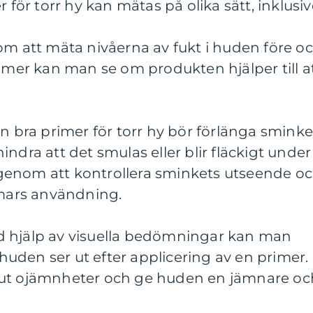
 för torr hy kan mätas på olika sätt, inklusiv
om att mäta nivåerna av fukt i huden före o
rimer kan man se om produkten hjälper till a
En bra primer för torr hy bör förlänga sminke
ndra att det smulas eller blir fläckigt under
genom att kontrollera sminkets utseende o
mmars användning.
d hjälp av visuella bedömningar kan man
uden ser ut efter applicering av en primer.
 ut ojämnheter och ge huden en jämnare oc