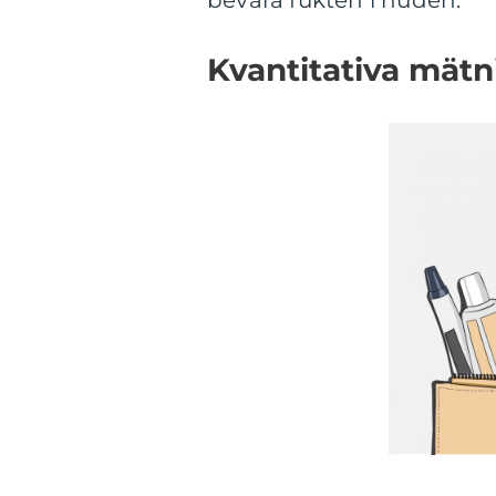
bevara fukten i huden.
Kvantitativa mätn