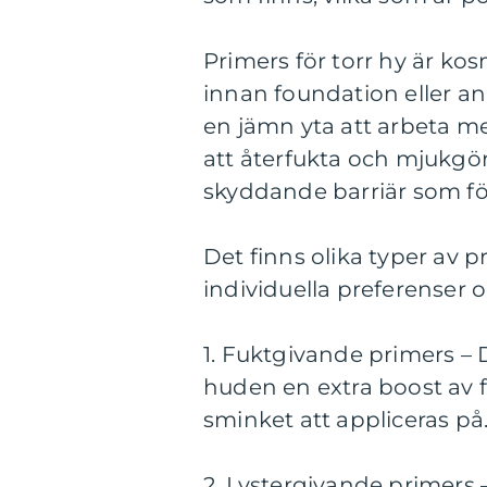
Primers för torr hy är k
innan foundation eller a
en jämn yta att arbeta me
att återfukta och mjukgö
skyddande barriär som fö
Det finns olika typer av p
individuella preferenser 
1. Fuktgivande primers – 
huden en extra boost av f
sminket att appliceras på
2. Lystergivande primers 