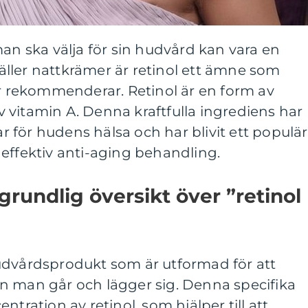
man ska välja för sin hudvård kan vara en
ller nattkrämer är retinol ett ämne som
rekommenderar. Retinol är en form av
 av vitamin A. Denna kraftfulla ingrediens har
lar för hudens hälsa och har blivit ett populär
effektiv anti-aging behandling.
grundlig översikt över ”retinol
udvårdsprodukt som är utformad för att
n man går och lägger sig. Denna specifika
ntration av retinol, som hjälper till att