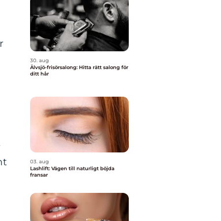
r
30. aug
Älvsjö-frisörsalong: Hitta rätt salong för
ditt hår
r
nt
03. aug
Lashlift: Vägen till naturligt böjda
fransar