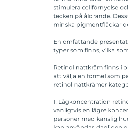
stimulera cellförnyelse o
tecken på åldrande. Dess
minska pigmentfläckar oc
En omfattande presentatio
typer som finns, vilka som
Retinol nattkräm finns i o
att välja en formel som p
retinol nattkrämer katego
1. Lågkoncentration retin
vanligtvis en lägre koncen
personer med känslig hud
kan användas dagligen o