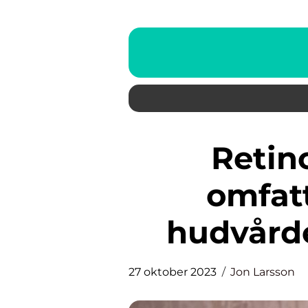
Retinol nattkräm: En
omfatt
hudvård
27 oktober 2023
Jon Larsson