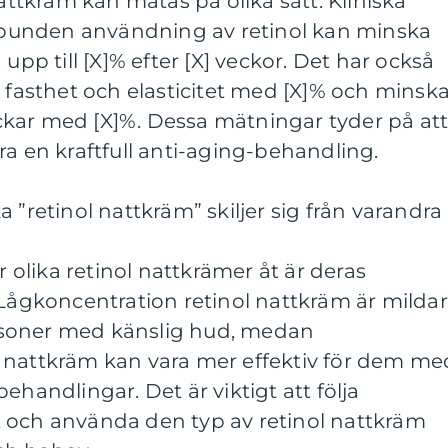
nattkräm kan mätas på olika sätt. Kliniska
gelbunden användning av retinol kan minska
upp till [X]% efter [X] veckor. Det har också
s fasthet och elasticitet med [X]% och minsk
kar med [X]%. Dessa mätningar tyder på at
ra en kraftfull anti-aging-behandling.
 ”retinol nattkräm” skiljer sig från varandra
r olika retinol nattkrämer åt är deras
 Lågkoncentration retinol nattkräm är milda
soner med känslig hud, medan
 nattkräm kan vara mer effektiv för dem me
ehandlingar. Det är viktigt att följa
 och använda den typ av retinol nattkräm