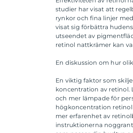
Effektiviteten av retinol 
studier har visat att re
rynkor och fina linjer med 
visat sig förbättra huden
utseendet av pigmentfläc
retinol nattkrämer kan va
En diskussion om hur olika
En viktig faktor som skilje
koncentration av retinol.
och mer lämpade för per
högkoncentration retinol
mer erfarenhet av retinolb
instruktionerna noggrant