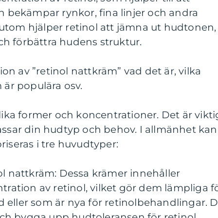
ch bekämpar rynkor, fina linjer och andra
utom hjälper retinol att jämna ut hudtonen,
h förbättra hudens struktur.
n av ”retinol nattkräm” vad det är, vilka
 är populära osv.
lika former och koncentrationer. Det är vikti
assar din hudtyp och behov. I allmänhet kan
riseras i tre huvudtyper:
ol nattkräm: Dessa krämer innehåller
tration av retinol, vilket gör dem lämpliga f
 eller som är nya för retinolbehandlingar. 
ch bygga upp hudtoleransen för retinol