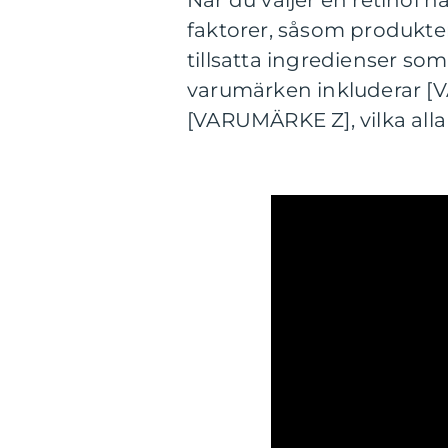
När du väljer en retinol n
faktorer, såsom produkten
tillsatta ingredienser som
varumärken inkluderar 
[VARUMÄRKE Z], vilka alla