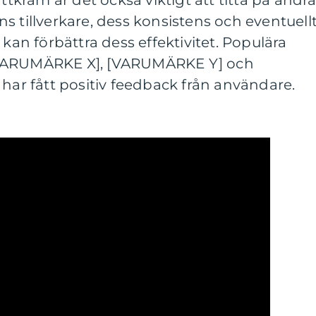
attkräm är det också viktigt att titta på andr
s tillverkare, dess konsistens och eventuell
 kan förbättra dess effektivitet. Populära
[VARUMÄRKE X], [VARUMÄRKE Y] och
 har fått positiv feedback från användare.