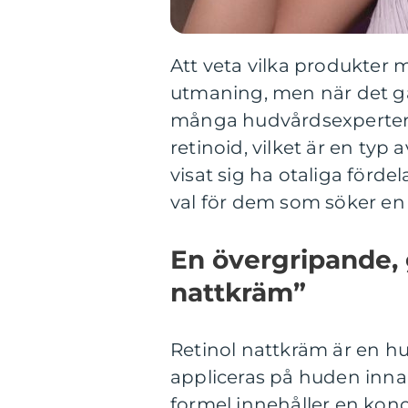
Att veta vilka produkter 
utmaning, men när det gä
många hudvårdsexperter 
retinoid, vilket är en typ
visat sig ha otaliga förde
val för dem som söker en 
En övergripande, 
nattkräm”
Retinol nattkräm är en h
appliceras på huden inna
formel innehåller en konce