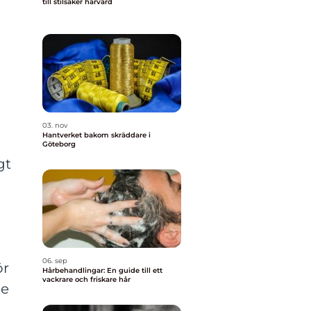
till stilsäker hårvård
03. nov
Hantverket bakom skräddare i
Göteborg
gt
06. sep
ör
Hårbehandlingar: En guide till ett
vackrare och friskare hår
De