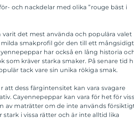
ör- och nackdelar med olika ”rouge bäst i
ka varit det mest använda och populära valet
s milda smakprofil gör den till ett mångsidig
 Cayennepeppar har också en lång historia oc
k som kräver starka smaker. På senare tid h
populär tack vare sin unika rökiga smak.
 att dess färgintensitet kan vara svagare
tiv. Cayennepeppar kan vara för het för vis
av maträtter om de inte används försiktigt
tark i vissa rätter och är inte alltid lika