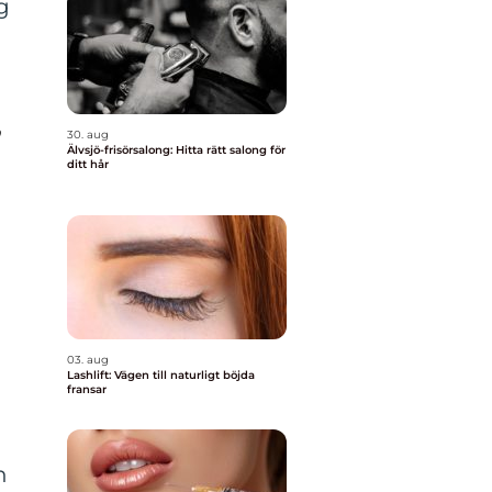
g
”
30. aug
Älvsjö-frisörsalong: Hitta rätt salong för
ditt hår
03. aug
Lashlift: Vägen till naturligt böjda
fransar
h