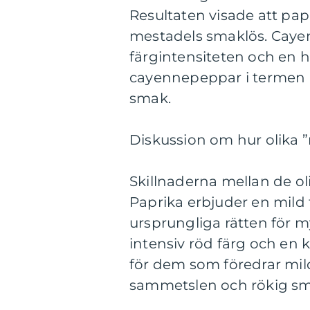
Resultaten visade att pap
mestadels smaklös. Caye
färgintensiteten och en 
cayennepeppar i termen a
smak.
Diskussion om hur olika ”r
Skillnaderna mellan de oli
Paprika erbjuder en mild 
ursprungliga rätten för 
intensiv röd färg och en 
för dem som föredrar mil
sammetslen och rökig smak,