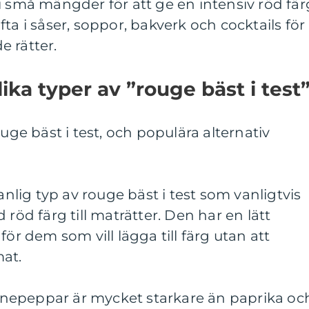
i små mängder för att ge en intensiv röd fär
ta i såser, soppor, bakverk och cocktails för
de rätter.
ika typer av ”rouge bäst i test
ouge bäst i test, och populära alternativ
vanlig typ av rouge bäst i test som vanligtvis
 röd färg till maträtter. Den har en lätt
för dem som vill lägga till färg utan att
at.
nepeppar är mycket starkare än paprika oc