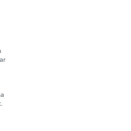
t
h
ar
sa
.