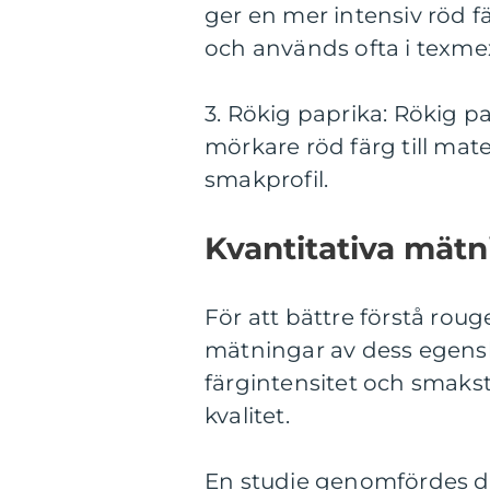
ger en mer intensiv röd f
och används ofta i texmex
3. Rökig paprika: Rökig p
mörkare röd färg till mate
smakprofil.
Kvantitativa mätni
För att bättre förstå rouge
mätningar av dess egens
färgintensitet och smaksty
kvalitet.
En studie genomfördes där