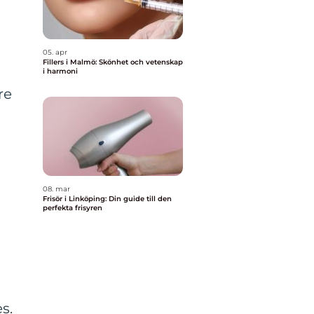
05. apr
Fillers i Malmö: Skönhet och vetenskap
i harmoni
re
08. mar
Frisör i Linköping: Din guide till den
perfekta frisyren
s.