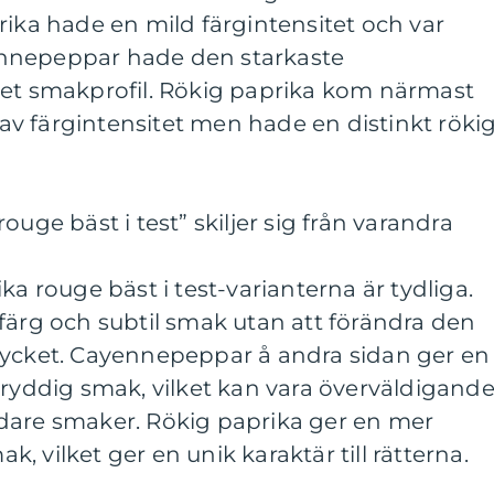
rika hade en mild färgintensitet och var
nnepeppar hade den starkaste
het smakprofil. Rökig paprika kom närmast
v färgintensitet men hade en distinkt röki
ouge bäst i test” skiljer sig från varandra
ka rouge bäst i test-varianterna är tydliga.
färg och subtil smak utan att förändra den
mycket. Cayennepeppar å andra sidan ger en
kryddig smak, vilket kan vara överväldigand
dare smaker. Rökig paprika ger en mer
 vilket ger en unik karaktär till rätterna.