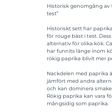
Historisk genomgång av f
test”
Historiskt sett har papri
för rouge bäst i test. Des
alternativ för olika kök.
har funnits länge inom kö
rökig paprika blivit mer 
Nackdelen med paprika är
jämfört med andra alterna
och kan dominera smaken 
Rökig paprika kan vara för s
mångsidig som paprika.