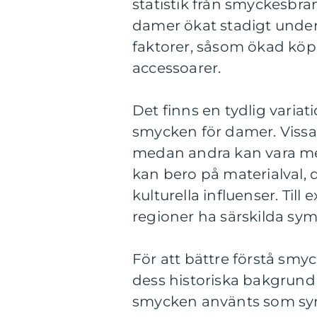
statistik från smyckesbr
damer ökat stadigt under 
faktorer, såsom ökad köpk
accessoarer.
Det finns en tydlig variat
smycken för damer. Vissa
medan andra kan vara mer
kan bero på materialval, 
kulturella influenser. Til
regioner ha särskilda sym
För att bättre förstå smyc
dess historiska bakgrund
smycken använts som symb