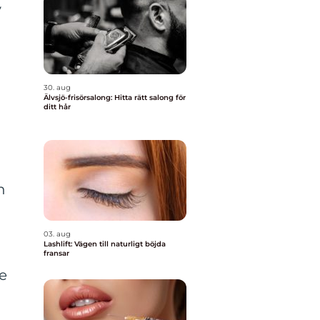
v
30. aug
Älvsjö-frisörsalong: Hitta rätt salong för
ditt hår
n
03. aug
Lashlift: Vägen till naturligt böjda
fransar
de