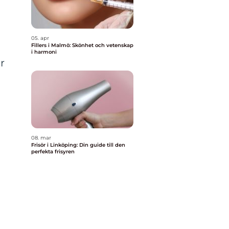
05. apr
Fillers i Malmö: Skönhet och vetenskap
i harmoni
r
08. mar
Frisör i Linköping: Din guide till den
perfekta frisyren