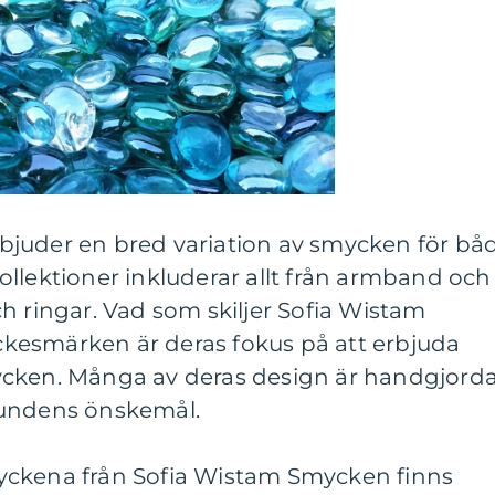
juder en bred variation av smycken för bå
llektioner inkluderar allt från armband och
h ringar. Vad som skiljer Sofia Wistam
kesmärken är deras fokus på att erbjuda
ycken. Många av deras design är handgjord
kundens önskemål.
yckena från Sofia Wistam Smycken finns