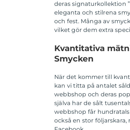
deras signaturkollektion ”
eleganta och stilrena sm
och fest. Många av smyck
vilket gör dem extra spec
Kvantitativa mät
Smycken
När det kommer till kvan
kan vi titta på antalet s
webbshop och deras popul
själva har de sålt tusent
webbshop får hundratals 
också en stor följarskara
Facebook.