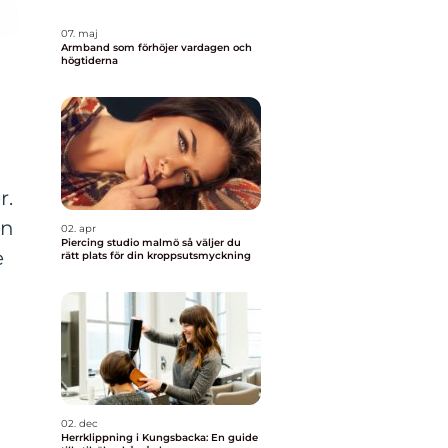
07. maj
Armband som förhöjer vardagen och
högtiderna
a
r.
en
02. apr
Piercing studio malmö så väljer du
e
rätt plats för din kroppsutsmyckning
02. dec
Herrklippning i Kungsbacka: En guide