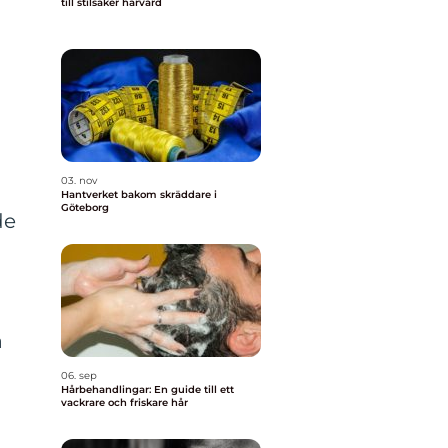
till stilsäker hårvård
03. nov
Hantverket bakom skräddare i
Göteborg
de
a
06. sep
Hårbehandlingar: En guide till ett
vackrare och friskare hår