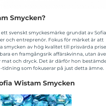
tam Smycken?
 ett svenskt smyckesmärke grundat av Sofi
r och entreprenör. Fokus för märket är att
smycken av hög kvalitet till prisvärda prise
e bara en framgångsrik affärskvinna, utan äv
v mat och dryck. Det är därför hon bestämd
ne-tidning som fokuserar på just detta ämne.
Sofia Wistam Smycken